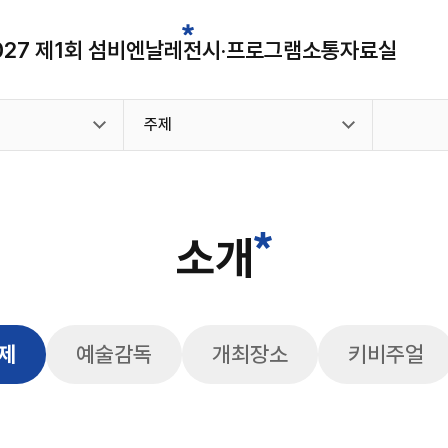
027 제1회 섬비엔날레
전시·프로그램
소통
자료실
주제
소개
제
예술감독
개최장소
키비주얼