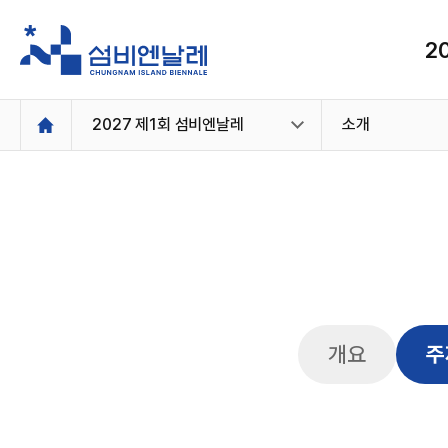
2
본
2027 제1회 섬비엔날레
소개
문
개요
주