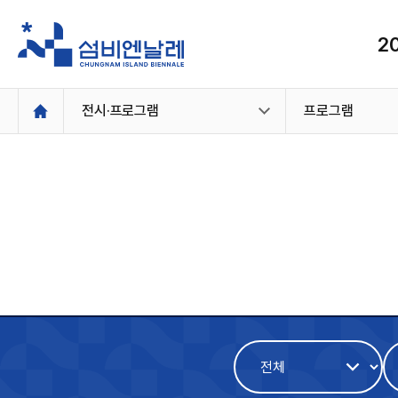
2
본
전시·프로그램
프로그램
문
검
색
어