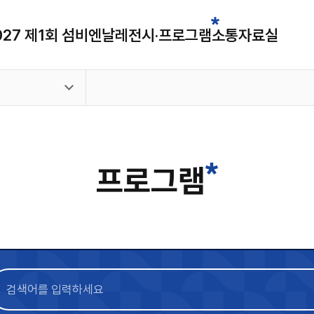
027 제1회 섬비엔날레
전시·프로그램
소통
자료실
프로그램
검
색
어