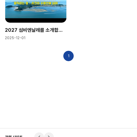
언론자료
2027 섬비엔날레를 소개합니다📢
홍보/출판자료
2025-12-01
리플렛
가이드북
마을지
스토리텔링
1
사진/영상자료
사진
영상
경영정보