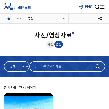
ENG
본
영상
문
사진/영상자료
소개
개요
주제
예술감독
개최장소
사진
영상
키비주얼
협찬/후원
방문
관람안내
입장권예매
검
검
색
오시는 길
가이드 맵
색
어
어
주변 관광안내
구
입
분
력
총 게시물
1
건 /
1
페이지