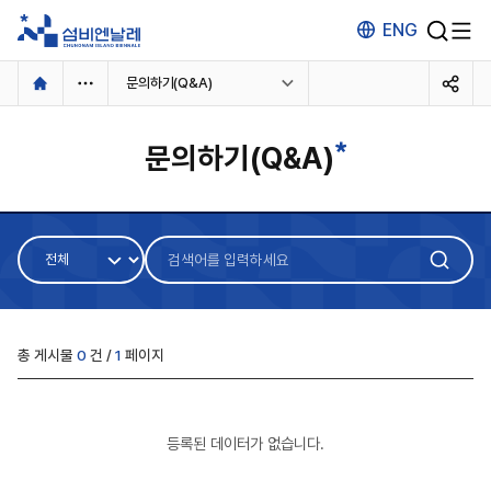
ENG
본
문의하기(Q&A)
문
문의하기(Q&A)
소개
개요
주제
예술감독
개최장소
키비주얼
협찬/후원
검
검
방문
색
색
관람안내
입장권예매
어
어
오시는 길
가이드 맵
구
입
분
주변 관광안내
력
총 게시물
0
건 /
1
페이지
등록된 데이터가 없습니다.